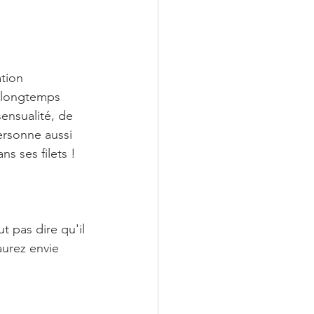
ation 
 longtemps 
sensualité, de 
ersonne aussi 
s ses filets !
t pas dire qu'il 
aurez envie 