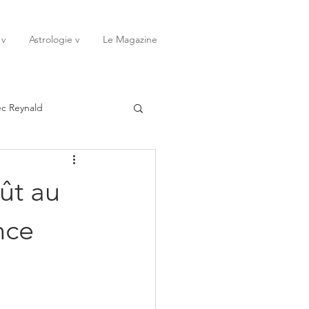
 v
Astrologie v
Le Magazine
ec Reynald
20
Janvier
ût au
ssessions
Rêves
nce
Octobre
Novembre