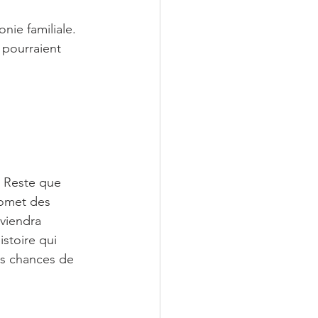
nie familiale. 
 pourraient 
. Reste que 
romet des 
viendra 
stoire qui 
es chances de 