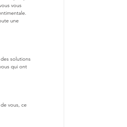
 vous vous 
entimentale. 
oute une 
r des solutions 
vous qui ont 
 de vous, ce 