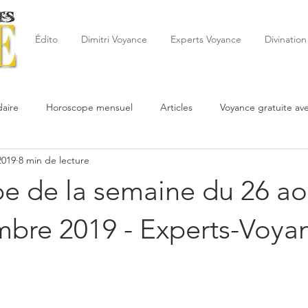
Édito
Dimitri Voyance
Experts Voyance
Divination
aire
Horoscope mensuel
Articles
Voyance gratuite av
2019
8 min de lecture
 de la semaine
Astrologie
Reynald
Astrologue
20
e de la semaine du 26 ao
Cartomancie
Oracles
Février
Mars
Avril
Po
mbre 2019 - Experts-Voya
Juin
Voyance
Juillet
Août
Septembre