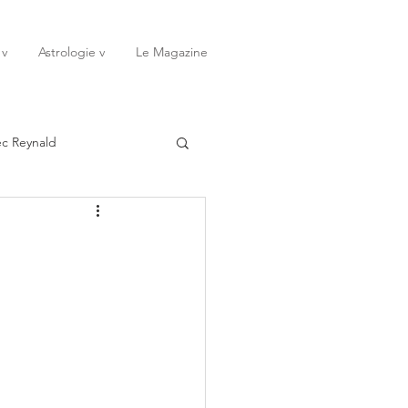
 v
Astrologie v
Le Magazine
ec Reynald
20
Janvier
ssessions
Rêves
Octobre
Novembre