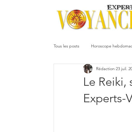
Tous les posts
Horoscope hebdomad
Rédaction
23 juil. 2
Votre communauté
Horoscope
Le Reiki, 
Dimitri
Oracledesmiroirs
Experts-
Interprétation des rêves
Mai