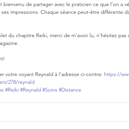
st bienvenu de partager avec le praticien ce que l’on a vé
ses impressions. Chaque séance peut-être différente da
olet du chapitre Reiki, merci de m'avoir lu, n'hésitez pas 
agazine.
rt!
r votre voyant Reynald à l'adresse ci-contre: 
https://ww
ant/278/reynald
es
#Reiki
#Reynald
#Soins
#Distance