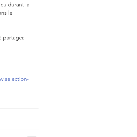
cu durant la 
ns le 
à partager, 
w.selection-