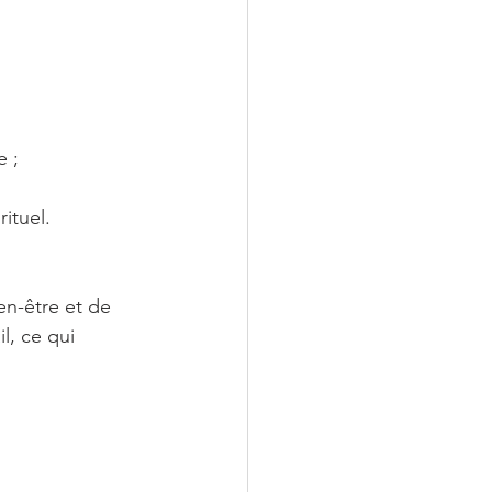
e ;
ituel.
en-être et de 
l, ce qui 