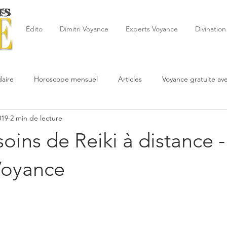
Édito
Dimitri Voyance
Experts Voyance
Divination
aire
Horoscope mensuel
Articles
Voyance gratuite av
019
2 min de lecture
 de la semaine
Astrologie
Reynald
Astrologue
20
soins de Reiki à distance -
Cartomancie
Oracles
Février
Mars
Avril
Po
Voyance
Juin
Voyance
Juillet
Août
Septembre