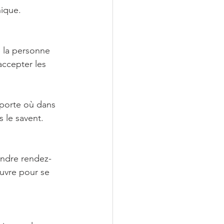
ique. 
e la personne 
accepter les 
mporte où dans 
 le savent.
endre rendez-
euvre pour se 