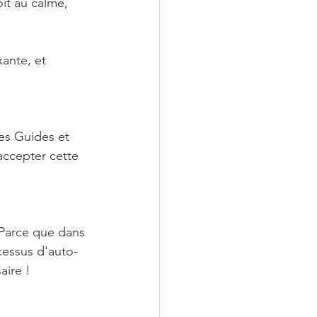
it au calme, 
ante, et 
ses Guides et 
accepter cette 
 Parce que dans 
cessus d'auto-
aire !