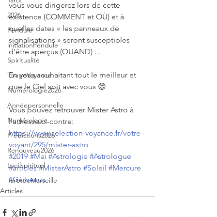
Tarot
vous vous dirigerez lors de cette 
2026
existence (COMMENT et OÙ) et à 
quelles dates « les panneaux de 
Pendule
signalisations » seront susceptibles 
initiationPendule
d'être aperçus (QUAND) …
Spiritualité
En vous souhaitant tout le meilleur et 
TirageVoyance
que le Ciel soit avec vous 😊
Numérologie2026
Annéepersonnelle
Vous pouvez retrouver Mister Astro à 
Numérologie
l'adresse ci-contre: 
https://www.selection-voyance.fr/votre-
Prédictions2026
voyant/295/mister-astro
Renouveau2026
#2019
#Mai
#Astrologie
#Astrologue
Eveilspirituel
#articles
#MisterAstro
#Soleil
#Mercure
#Gémeaux
TarotdeMarseille
Articles