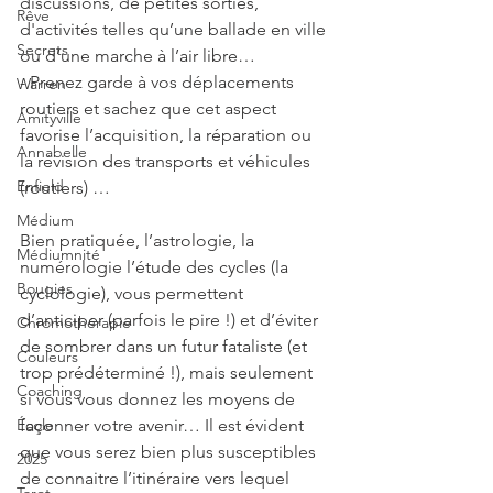
discussions, de petites sorties, 
Rêve
d'activités telles qu’une ballade en ville 
Secrets
ou d’une marche à l’air libre…
- Prenez garde à vos déplacements 
Warren
routiers et sachez que cet aspect 
Amityville
favorise l’acquisition, la réparation ou 
Annabelle
la révision des transports et véhicules 
Enfield
(routiers) …
Médium
Bien pratiquée, l’astrologie, la 
Médiumnité
numérologie l’étude des cycles (la 
Bougies
cyclologie), vous permettent 
d’anticiper (parfois le pire !) et d’éviter 
Chromothérapie
de sombrer dans un futur fataliste (et 
Couleurs
trop prédéterminé !), mais seulement 
Coaching
si vous vous donnez les moyens de 
façonner votre avenir… Il est évident 
École
que vous serez bien plus susceptibles 
2025
de connaitre l’itinéraire vers lequel 