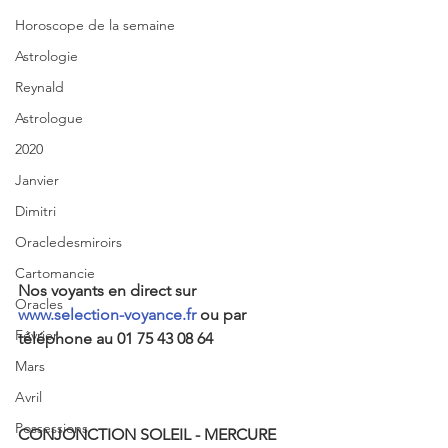
Horoscope de la semaine
Astrologie
Reynald
Astrologue
2020
Janvier
Dimitri
Oracledesmiroirs
Cartomancie
Nos voyants en direct sur
Oracles
www.selection-voyance.fr
 ou par 
Février
téléphone au 01 75 43 08 64
Mars
Avril
Possessions
CONJONCTION SOLEIL - MERCURE 