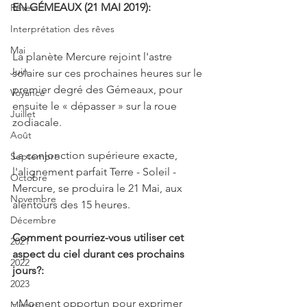
EN GÉMEAUX (21 MAI 2019):
Rêves
Interprétation des rêves
Mai
La planète Mercure rejoint l'astre 
Juin
solaire sur ces prochaines heures sur le 
premier degré des Gémeaux, pour 
Voyance
ensuite le « dépasser » sur la roue 
Juillet
zodiacale.
Août
La conjonction supérieure exacte, 
Septembre
l'alignement parfait Terre - Soleil - 
Octobre
Mercure, se produira le 21 Mai, aux 
Novembre
alentours des 15 heures.
Décembre
Comment pourriez-vous utiliser cet 
2021
aspect du ciel durant ces prochains 
2022
jours?:
2023
- Moment opportun pour exprimer 
Miroirs