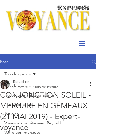
Post
Tous les posts
Rédaction
Tous les posts
21 mai 2019
2 min de lecture
CONJONCTION SOLEIL -
Horoscope hebdomadaire
MERCURE EN GÉMEAUX
Horoscope mensuel
Articles
(21 MAI 2019) - Expert-
Voyance gratuite avec Reynald
voyance
Votre communauté