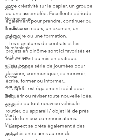
votre créativité sur le papier, un groupe 
2024
ou une assemblée. Excellente période 
Nostradamus
également pour prendre, continuer ou 
finaliser un cours, un examen, un 
Prédictions
mémoire ou une formation.
Intuition
- Les signatures de contrats et les 
Numérologie
projets en binôme sont ici favorisés et 
Arithmancie
mis en avant ou mis en pratique.
- Très bonne série de journées pour 
Sixième Sens
dessiner, communiquer, se mouvoir, 
Karma
écrire, former ou informer...
Spiritisme
- L'aspect est également idéal pour 
acquérir ou réviser toute nouvelle idée, 
EMI
pensée ou tout nouveau véhicule 
MORT
routier, ou appareil / objet lié de près 
Mort
ou de loin aux communications.
Magie
- L'aspect se prête également à des 
activités entre amis autour de 
Wicca