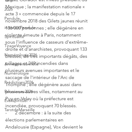
Tarot
Mexique ; la manifestation nationale « 
2026
acte 3 » commencée depuis le 17 
Pendule
novembre 2018 des Gilets jaunes réunit 
initiationPendule
136 000 personnes ; elle dégénère en 
violente émeute à Paris, notamment 
Spiritualité
sous l'influence de casseurs d'extrême-
TirageVoyance
droite et d'anarchistes, provoquant 133 
Numérologie2026
blessés, de très importants dégâts, des 
pillages et 249 incendies dans 
Annéepersonnelle
plusieurs avenues importantes et le 
Numérologie
saccage de l'intérieur de l'Arc de 
Prédictions2026
Triomphe ; elle dégénère aussi dans 
plusieurs autres villes, notamment au 
Renouveau2026
Puy-en-Velay où la préfecture est 
Eveilspirituel
incendiée, provoquant 70 blessés.
TarotdeMarseille
-       2 décembre : à la suite des 
élections parlementaires en 
Andalousie (Espagne), Vox devient le 