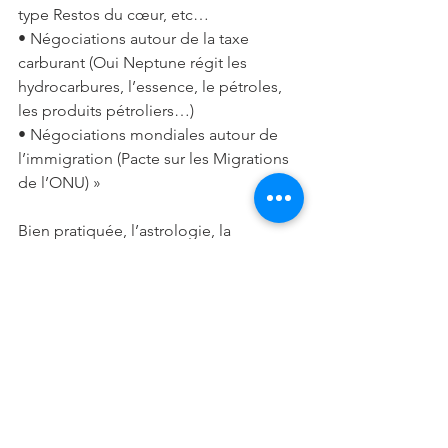
type Restos du cœur, etc…
• Négociations autour de la taxe 
carburant (Oui Neptune régit les 
hydrocarbures, l’essence, le pétroles, 
les produits pétroliers…)
• Négociations mondiales autour de 
l’immigration (Pacte sur les Migrations 
de l’ONU) »
Bien pratiquée, l’astrologie, la 
numérologie l’étude des cycles (la 
cyclologie), vous permettent 
d’anticiper (parfois le pire !) et d’éviter 
de sombrer dans un futur fataliste (et 
trop prédéterminé !), mais seulement 
si vous vous donnez les moyens de 
façonner votre avenir… Il est évident 
que vous serez bien plus susceptibles 
de connaitre l’itinéraire vers lequel 