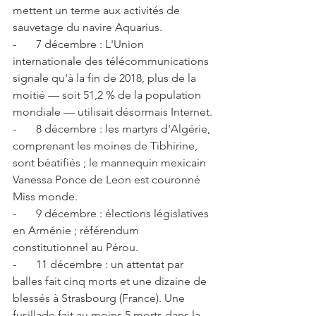
mettent un terme aux activités de 
sauvetage du navire Aquarius.
-       7 décembre : L'Union 
internationale des télécommunications 
signale qu'à la fin de 2018, plus de la 
moitié — soit 51,2 % de la population 
mondiale — utilisait désormais Internet.
-       8 décembre : les martyrs d'Algérie, 
comprenant les moines de Tibhirine, 
sont béatifiés ; le mannequin mexicain 
Vanessa Ponce de Leon est couronné 
Miss monde.
-       9 décembre : élections législatives 
en Arménie ; référendum 
constitutionnel au Pérou. 
-       11 décembre : un attentat par 
balles fait cinq morts et une dizaine de 
blessés à Strasbourg (France). Une 
fusillade fait au moins 5 morts dans la 