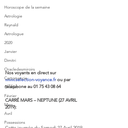
Horoscope de la semaine
Astrologie
Reynald
Astrologue
2020
Janvier
Dimitri
Oracledesmiroirs
Nos voyants en direct sur 
Cartomancie
www.selection-voyance.fr
 ou par 
téléphone au 01 75 43 08 64
Oracles
Février
CARRÉ MARS – NEPTUNE (27 AVRIL 
Mars
2019):
Avril
Possessions
Cette journée du Samedi 27 Avril 2019 