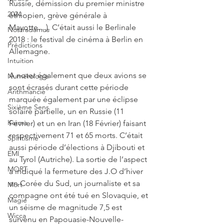
Russie, démission du premier ministre 
2024
éthiopien, grève générale à 
Mayotte…). C’était aussi le Berlinale 
Nostradamus
2018 : le festival de cinéma à Berlin en 
Prédictions
Allemagne.
Intuition
A noter également que deux avions se 
Numérologie
sont écrasés durant cette période 
Arithmancie
marquée également par une éclipse 
Sixième Sens
solaire partielle, un en Russie (11 
Karma
Février) et un en Iran (18 Février) faisant 
respectivement 71 et 65 morts. C’était 
Spiritisme
aussi période d’élections à Djibouti et 
EMI
au Tyrol (Autriche). La sortie de l’aspect 
MORT
a indiqué la fermeture des J.O d’hiver 
en Corée du Sud, un journaliste et sa 
Mort
compagne ont été tué en Slovaquie, et 
Magie
un séisme de magnitude 7,5 est 
Wicca
survenu en Papouasie-Nouvelle-