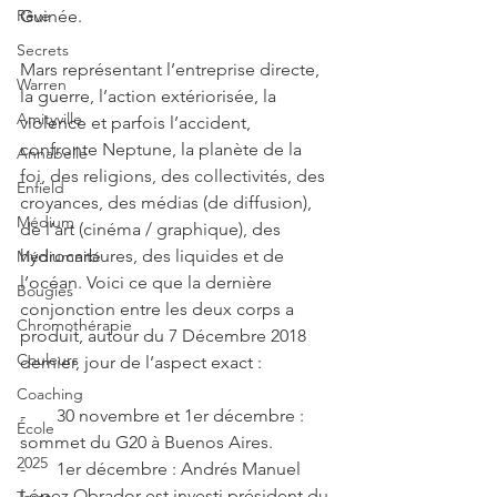
Guinée.
Rêve
Secrets
Mars représentant l’entreprise directe, 
Warren
la guerre, l’action extériorisée, la 
Amityville
violence et parfois l’accident, 
confronte Neptune, la planète de la 
Annabelle
foi, des religions, des collectivités, des 
Enfield
croyances, des médias (de diffusion), 
Médium
de l’art (cinéma / graphique), des 
hydrocarbures, des liquides et de 
Médiumnité
l’océan. Voici ce que la dernière 
Bougies
conjonction entre les deux corps a 
Chromothérapie
produit, autour du 7 Décembre 2018 
Couleurs
dernier, jour de l’aspect exact :
Coaching
-       30 novembre et 1er décembre : 
École
sommet du G20 à Buenos Aires.
2025
-       1er décembre : Andrés Manuel 
López Obrador est investi président du 