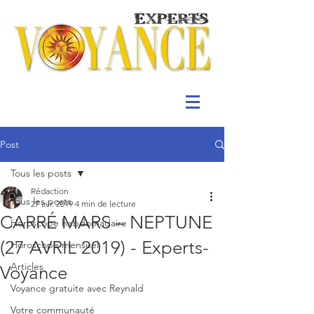
Post
Tous les posts
Rédaction
Tous les posts
27 avr. 2019
4 min de lecture
CARRÉ MARS – NEPTUNE
Horoscope hebdomadaire
(27 AVRIL 2019) - Experts-
Horoscope mensuel
Articles
Voyance
Voyance gratuite avec Reynald
Votre communauté