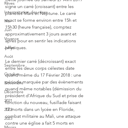
Rêves
signe un carré (croissant) entre les 
Interprétation des rêves
planètes Mars et Neptune. Le carré 
exact se forme environ entre 15h et 
Mai
15h30 (heure française), comptez 
Juin
approximativement 3 jours avant et 
Voyance
après pour en sentir les indications 
physiques. 
Juillet
Août
Le dernier carré (décroissant) exact 
Septembre
entre les deux corps célestes date 
Octobre
quand même du 17 Février 2018 : une 
période marquée par des évènements 
Novembre
quand même notables (démission du 
Décembre
président d’Afrique du Sud et prise de 
2021
fonction du nouveau, fusillade faisant 
17 morts dans un lycée en Floride, 
2022
combat militaire au Mali, une attaque 
2023
contre une église a fait 5 morts en 
Miroirs