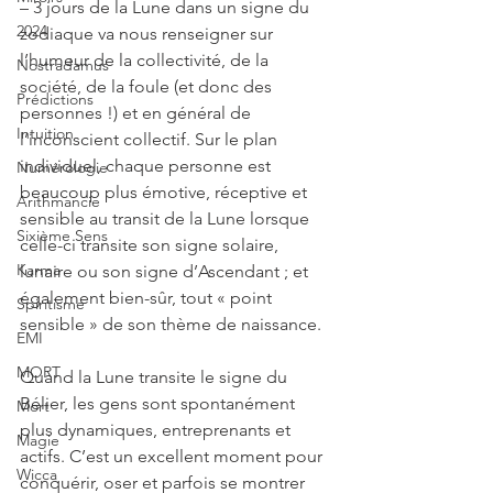
– 3 jours de la Lune dans un signe du 
2024
zodiaque va nous renseigner sur 
l’humeur de la collectivité, de la 
Nostradamus
société, de la foule (et donc des 
Prédictions
personnes !) et en général de 
Intuition
l’inconscient collectif. Sur le plan 
individuel, chaque personne est 
Numérologie
beaucoup plus émotive, réceptive et 
Arithmancie
sensible au transit de la Lune lorsque 
Sixième Sens
celle-ci transite son signe solaire, 
Karma
lunaire ou son signe d’Ascendant ; et 
également bien-sûr, tout « point 
Spiritisme
sensible » de son thème de naissance.
EMI
MORT
Quand la Lune transite le signe du 
Bélier, les gens sont spontanément 
Mort
plus dynamiques, entreprenants et 
Magie
actifs. C’est un excellent moment pour 
Wicca
conquérir, oser et parfois se montrer 