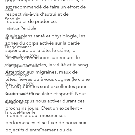
Tarot
est recommandé de faire un effort de 
2026
respect vis-à-vis d’autrui et de 
Pendule
redoubler de prudence.
initiationPendule
Sur les plans santé et physiologie, les 
Spiritualité
zones du corps activés sur la partie 
TirageVoyance
supérieure de la tête, le crâne, le 
Numérologie2026
cerveau, la mâchoire supérieure, le 
visage, les muscles, la virilité et le sang. 
Annéepersonnelle
Attention aux migraines, maux de 
Numérologie
têtes, fièvres ou à vous cogner (le crane 
Prédictions2026
!). Ces journées sont excellentes pour 
tout travail musculaire et sportif. Nous 
Renouveau2026
devrions tous nous activer durant ces 
Eveilspirituel
prochains jours. C’est un excellent « 
TarotdeMarseille
moment » pour mesurer ses 
performances et se fixer de nouveaux 
objectifs d’entraînement ou de 