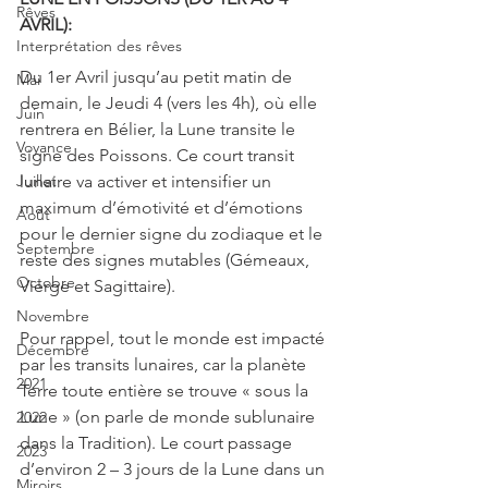
Rêves
AVRIL):
Interprétation des rêves
Du 1er Avril jusqu’au petit matin de 
Mai
demain, le Jeudi 4 (vers les 4h), où elle 
Juin
rentrera en Bélier, la Lune transite le 
Voyance
signe des Poissons. Ce court transit 
lunaire va activer et intensifier un 
Juillet
maximum d’émotivité et d’émotions 
Août
pour le dernier signe du zodiaque et le 
Septembre
reste des signes mutables (Gémeaux, 
Octobre
Vierge et Sagittaire).
Novembre
Pour rappel, tout le monde est impacté 
Décembre
par les transits lunaires, car la planète 
2021
Terre toute entière se trouve « sous la 
Lune » (on parle de monde sublunaire 
2022
dans la Tradition). Le court passage 
2023
d’environ 2 – 3 jours de la Lune dans un 
Miroirs