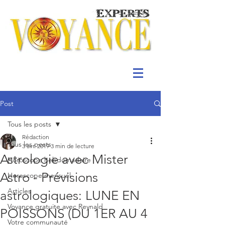
Post
Tous les posts
Rédaction
Tous les posts
3 avr. 2019
3 min de lecture
Astrologie avec Mister
Horoscope hebdomadaire
Astro - Prévisions
Horoscope mensuel
Articles
astrologiques: LUNE EN
Voyance gratuite avec Reynald
POISSONS (DU 1ER AU 4
Votre communauté