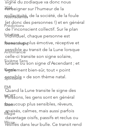
signe du zodiaque va donc nous 
2024
renseigner sur l’humeur de la 
collectivité, de la société, de la foule 
Nostradamus
(et donc des personnes !) et en général 
Prédictions
de l’inconscient collectif. Sur le plan 
Intuition
individuel, chaque personne est 
beaucoup plus émotive, réceptive et 
Numérologie
sensible au transit de la Lune lorsque 
Arithmancie
celle-ci transite son signe solaire, 
Sixième Sens
lunaire ou son signe d’Ascendant ; et 
Karma
également bien-sûr, tout « point 
sensible » de son thème natal.
Spiritisme
EMI
Quand la Lune transite le signe des 
MORT
Poissons, les gens sont en général 
beaucoup plus sensibles, rêveurs, 
Mort
apaisés, calmes, mais aussi parfois 
Magie
davantage oisifs, passifs et reclus ou 
Wicca
résiliés dans leur bulle. Ce transit rend 