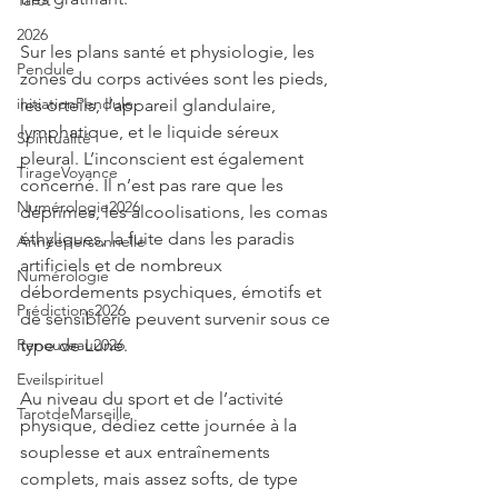
Tarot
2026
Sur les plans santé et physiologie, les 
Pendule
zones du corps activées sont les pieds, 
initiationPendule
les orteils, l’appareil glandulaire, 
lymphatique, et le liquide séreux 
Spiritualité
pleural. L’inconscient est également 
TirageVoyance
concerné. Il n’est pas rare que les 
Numérologie2026
déprimes, les alcoolisations, les comas 
éthyliques, la fuite dans les paradis 
Annéepersonnelle
artificiels et de nombreux 
Numérologie
débordements psychiques, émotifs et 
Prédictions2026
de sensiblerie peuvent survenir sous ce 
type de Lune. 
Renouveau2026
Eveilspirituel
Au niveau du sport et de l’activité 
TarotdeMarseille
physique, dédiez cette journée à la 
souplesse et aux entraînements 
complets, mais assez softs, de type 