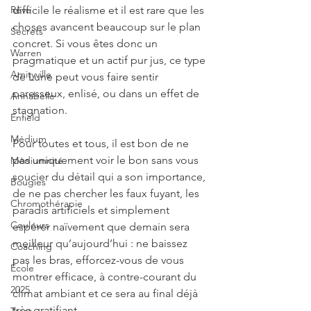
difficile le réalisme et il est rare que les 
Rêve
choses avancent beaucoup sur le plan 
Secrets
concret. Si vous êtes donc un 
Warren
pragmatique et un actif pur jus, ce type 
Amityville
de Lune peut vous faire sentir 
paresseux, enlisé, ou dans un effet de 
Annabelle
stagnation. 
Enfield
Médium
Pour toutes et tous, il est bon de ne 
pas uniquement voir le bon sans vous 
Médiumnité
soucier du détail qui a son importance, 
Bougies
de ne pas chercher les faux fuyant, les 
Chromothérapie
paradis artificiels et simplement 
Couleurs
espérer naïvement que demain sera 
meilleur qu’aujourd’hui : ne baissez 
Coaching
pas les bras, efforcez-vous de vous 
École
montrer efficace, à contre-courant du 
2025
climat ambiant et ce sera au final déjà 
très gratifiant.