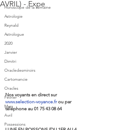
AVRIL) - Expe
Horoscope de la semaine
Astrologie
Reynald
Astrologue
2020
Janvier
Dimitri
Oracledesmiroirs
Cartomancie
Oracles
Nos voyants en direct sur 
Février
www.selection-voyance.fr
 ou par 
Mars
téléphone au 01 75 43 08 64
Avril
Possessions
LUNE EN POISSONS (DU 1ER AU 4 