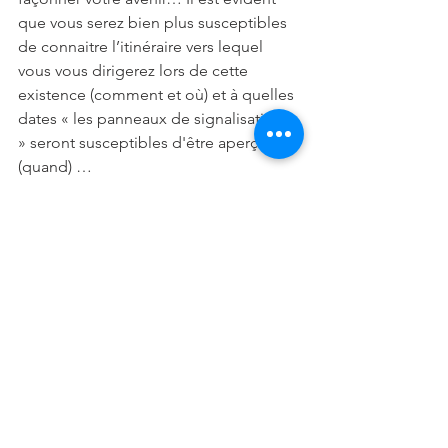
que vous serez bien plus susceptibles 
de connaitre l’itinéraire vers lequel 
vous vous dirigerez lors de cette 
existence (comment et où) et à quelles 
dates « les panneaux de signalisations 
» seront susceptibles d'être aperçus 
(quand) …
En vous souhaitant une merveilleuse 
soirée, que le Ciel soit avec vous 😊
Vous pouvez retrouver Mister Astro à 
l'adresse ci-contre: 
https://www.selection-voyance.fr/votre-
voyant/295/mister-astro
#2019
#Astrologue
#Astrologues
#MisterAstro
#Avril
#Articles