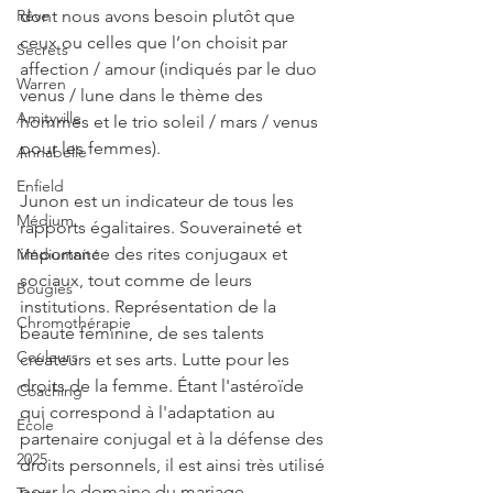
dont nous avons besoin plutôt que 
Rêve
ceux ou celles que l’on choisit par 
Secrets
affection / amour (indiqués par le duo 
Warren
venus / lune dans le thème des 
Amityville
hommes et le trio soleil / mars / venus 
pour les femmes).
Annabelle
Enfield
Junon est un indicateur de tous les 
Médium
rapports égalitaires. Souveraineté et 
importance des rites conjugaux et 
Médiumnité
sociaux, tout comme de leurs 
Bougies
institutions. Représentation de la 
Chromothérapie
beauté féminine, de ses talents 
Couleurs
créateurs et ses arts. Lutte pour les 
droits de la femme. Étant l'astéroïde 
Coaching
qui correspond à l'adaptation au 
École
partenaire conjugal et à la défense des 
2025
droits personnels, il est ainsi très utilisé 
pour le domaine du mariage.