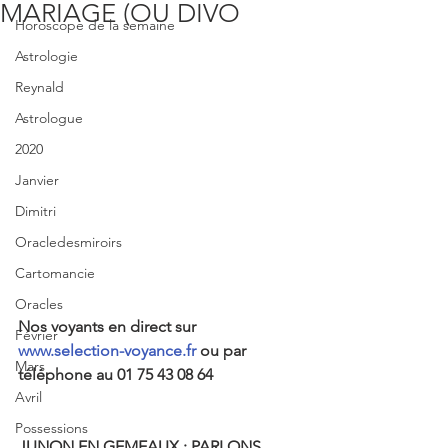
MARIAGE (OU DIVO
Horoscope de la semaine
Astrologie
Reynald
Astrologue
2020
Janvier
Dimitri
Oracledesmiroirs
Cartomancie
Oracles
Nos voyants en direct sur 
Février
www.selection-voyance.fr
 ou par 
Mars
téléphone au 01 75 43 08 64
Avril
Possessions
JUNON EN GEMEAUX : PARLONS 