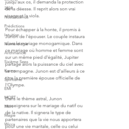
jusqu’aux os, il demanda la protection 
2024
de la déesse. Il reprit alors son vrai 
visage et la viola. 
Nostradamus
Prédictions
Pour échapper à la honte, il promis à 
Intuition
Junon de l’épouser. Le couple instaura 
alors le mariage monogamique. Dans 
Numérologie
ce mariage où homme et femme sont 
Arithmancie
sur un même pied d’égalité, Jupiter 
Sixième Sens
partage alors la puissance du ciel avec 
Karma
sa compagne. Junon est d’ailleurs à ce 
titre la première épouse officielle de 
Spiritisme
l’Olympe. 
EMI
MORT
Dans le thème astral, Junon 
renseignera sur le mariage du natif ou 
Mort
de la native. Il signera le type de 
Magie
partenaires que la vie nous apportera 
Wicca
pour une vie maritale, celle ou celui 