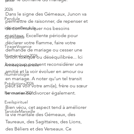
Tarot
2026
Dans le signe des Gémeaux, Junon va 
Pendule
permettre de raisonner, de repenser et 
initiationPendule
de communiquer nos besoins 
maritaux. Excellente période pour 
Spiritualité
déclarer votre flamme, faire votre 
TirageVoyance
demande de mariage ou cesser une 
Numérologie2026
union toxique ou déséquilibrée... Ici 
beaucoup peuvent reconsidérer une 
Annéepersonnelle
amitié et la voir évoluer en amour ou 
Numérologie
en mariage. A noter qu’un tel transit 
Prédictions2026
peut se voir votre ami(e), frère ou sœur 
se marier ou divorcer également. 
Renouveau2026
Eveilspirituel
Bien vécu, cet aspect tend à améliorer 
TarotdeMarseille
la vie maritale des Gémeaux, des 
Taureaux, des Sagittaires, des Lions, 
des Béliers et des Verseaux. Ce 