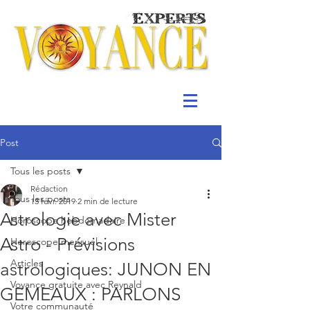
Post
Tous les posts
Rédaction
Tous les posts
13 févr. 2019
2 min de lecture
Astrologie avec Mister
Horoscope hebdomadaire
Astro - Prévisions
Horoscope mensuel
Articles
astrologiques: JUNON EN
Voyance gratuite avec Reynald
GEMEAUX : PARLONS
Votre communauté