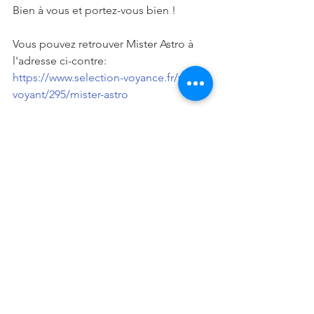
Bien à vous et portez-vous bien !
Vous pouvez retrouver Mister Astro à 
l'adresse ci-contre: 
https://www.selection-voyance.fr/votre-
voyant/295/mister-astro
#2019
#Février
#MisterAstro
#Astrologue
#Articles
#Astrologie
Articles
Voir tout
Posts récents