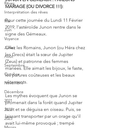
Rêves
MARIAGE (OU DIVORCE !!!):
Interprétation des rêves
Pour cette journée du Lundi 11 Février 
Mai
2019, l’astéroïde Junon rentre dans le 
Juin
signe des Gémeaux.
Voyance
Chez les Romains, Junon (ou Héra chez 
Juillet
les Grecs) était la sœur de Jupiter 
Août
(Zeus) et patronne des femmes 
Septembre
mariées. Elle aimait les bijoux, le faste, 
Octobre
les parures coûteuses et les beaux 
vêtements.
Novembre
Décembre
Les mythes évoquent que Junon se 
2021
promenait dans la forêt quand Jupiter 
la vit et se déguisa en oiseau. Puis, se 
2022
laissant transporter par un orage qu’il 
2023
avait lui-même provoqué ; trempé 
Miroirs