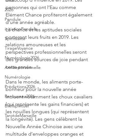
Tarot
personnes qui ont l’Eau comme 
2026
Elément Chance profiteront également 
Pendule
d’une année agréable.
initiationPendule
La chance et les aptitudes sociales 
porteront leurs fruits en 2019. Les 
Spiritualité
relations amoureuses et les 
TirageVoyance
perspectives professionnelles seront 
Numérologie2026
des grandes sources de joie pendant 
cette année.
Annéepersonnelle
Numérologie
Dans le monde, les aliments porte-
Prédictions2026
bonheur pour la nouvelle année 
Renouveau2026
incluent notamment les choux cavaliers 
(qui représente les gains financiers) et 
Eveilspirituel
les nouilles longues (qui représentent 
TarotdeMarseille
la longévité). Les gens célèbrent la 
Nouvelle Année Chinoise avec une 
multitude d’enveloppes oranges et 