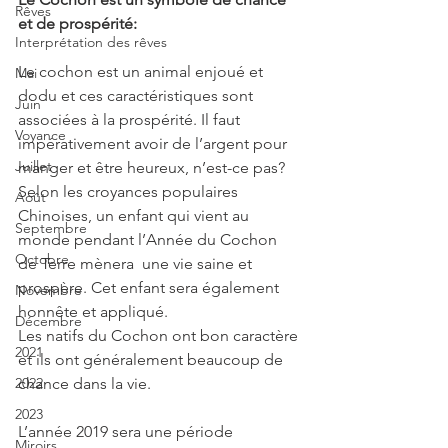
Rêves
et de prospérité:
Interprétation des rêves
Le cochon est un animal enjoué et 
Mai
dodu et ces caractéristiques sont 
Juin
associées à la prospérité. Il faut 
Voyance
impérativement avoir de l’argent pour 
Juillet
manger et être heureux, n’est-ce pas? 
Selon les croyances populaires 
Août
Chinoises, un enfant qui vient au 
Septembre
monde pendant l’Année du Cochon 
Octobre
de Terre mènera  une vie saine et 
prospère. Cet enfant sera également 
Novembre
honnête et appliqué.
Décembre
Les natifs du Cochon ont bon caractère 
2021
et ils ont généralement beaucoup de 
chance dans la vie.
2022
2023
L’année 2019 sera une période 
Miroirs