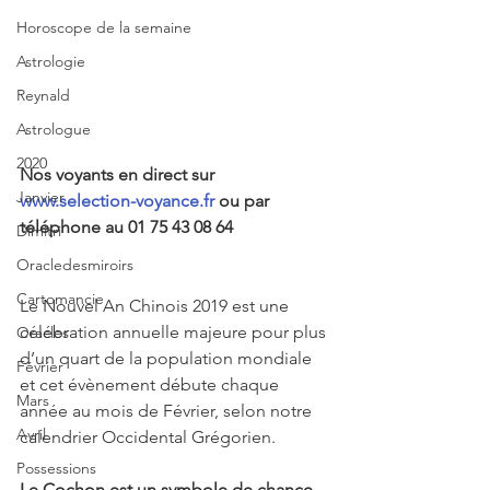
Horoscope de la semaine
Astrologie
Reynald
Astrologue
2020
Nos voyants en direct sur 
Janvier
www.selection-voyance.fr
 ou par 
téléphone au 01 75 43 08 64
Dimitri
Oracledesmiroirs
Cartomancie
Le Nouvel An Chinois 2019 est une 
célébration annuelle majeure pour plus 
Oracles
d’un quart de la population mondiale 
Février
et cet évènement débute chaque 
Mars
année au mois de Février, selon notre 
Avril
calendrier Occidental Grégorien.
Possessions
Le Cochon est un symbole de chance 