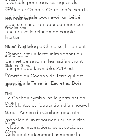
favorable pour tous les signes du 
2024
zodiaque Chinois. Cette année sera la 
période idéale pour avoir un bébé, 
Nostradamus
pour se marier ou pour commencer 
Prédictions
une nouvelle relation de couple.
Intuition
Dans l’astrologie Chinoise, l’Elément 
Numérologie
Chance est un facteur important qui 
Arithmancie
permet de savoir si les natifs vivront 
Sixième Sens
une période favorable. 2019 est 
Karma
l’Année du Cochon de Terre qui est 
associé à la Terre, à l’Eau et au Bois.
Spiritisme
EMI
Le Cochon symbolise la germination 
MORT
des plantes et l’apparition d’un nouvel 
être. L’Année du Cochon peut être 
Mort
associée à un renouveau au sein des 
Magie
relations internationales et sociales. 
Wicca
Cela peut notamment annoncer la 