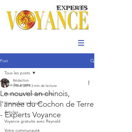
Post
Tous les posts
Rédaction
Tous les posts
5 févr. 2019
3 min de lecture
Le nouvel an chinois,
Horoscope hebdomadaire
l'année du Cochon de Terre
Horoscope mensuel
Articles
- Experts Voyance
Voyance gratuite avec Reynald
Votre communauté