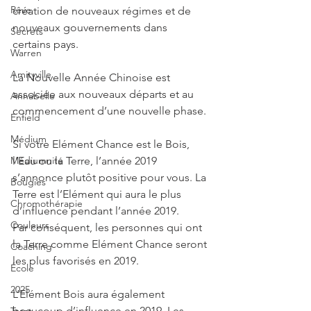
Rêve
création de nouveaux régimes et de 
nouveaux gouvernements dans 
Secrets
certains pays.
Warren
Amityville
La Nouvelle Année Chinoise est 
associée aux nouveaux départs et au 
Annabelle
commencement d’une nouvelle phase.
Enfield
Médium
Si votre Elément Chance est le Bois, 
l’Eau ou la Terre, l’année 2019 
Médiumnité
s’annonce plutôt positive pour vous. La 
Bougies
Terre est l’Elément qui aura le plus 
Chromothérapie
d’influence pendant l’année 2019.
Couleurs
Par conséquent, les personnes qui ont 
la Terre comme Elément Chance seront 
Coaching
les plus favorisés en 2019.
École
2025
L’Elément Bois aura également 
beaucoup d’influence en 2019. Les 