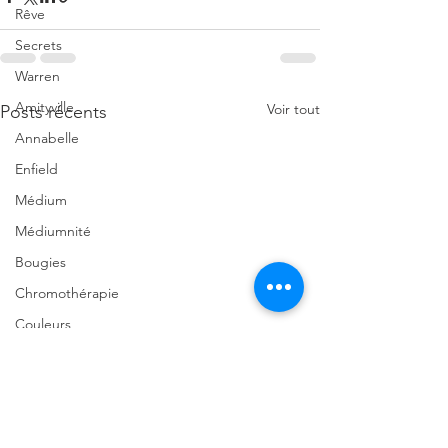
Rêve
Secrets
Warren
Amityville
Voir tout
Posts récents
Annabelle
Enfield
Médium
Médiumnité
Bougies
Chromothérapie
Couleurs
Coaching
École
2025