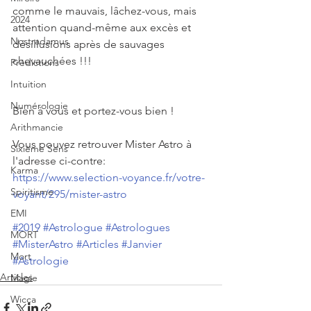
comme le mauvais, lâchez-vous, mais 
2024
attention quand-même aux excès et 
Nostradamus
désillusions après de sauvages 
chevauchées !!!
Prédictions
Intuition
Numérologie
Bien à vous et portez-vous bien !
Arithmancie
Vous pouvez retrouver Mister Astro à 
Sixième Sens
l'adresse ci-contre: 
Karma
https://www.selection-voyance.fr/votre-
Spiritisme
voyant/295/mister-astro
EMI
#2019
#Astrologue
#Astrologues
MORT
#MisterAstro
#Articles
#Janvier
Mort
#Astrologie
Articles
Magie
Wicca