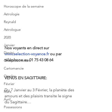
Horoscope de la semaine
Astrologie
Reynald
Astrologue
2020
Janvier
Nos voyants en direct sur 
Dimitri
www.selection-voyance.fr
 ou par 
téléphone au 01 75 43 08 64
Oracledesmiroirs
Cartomancie
Oracles
VENUS EN SAGITTAIRE:
Février
Du 7 Janvier au 3 Février, la planète des 
Mars
amours et des plaisirs transite le signe 
Avril
du Sagittaire…
Possessions