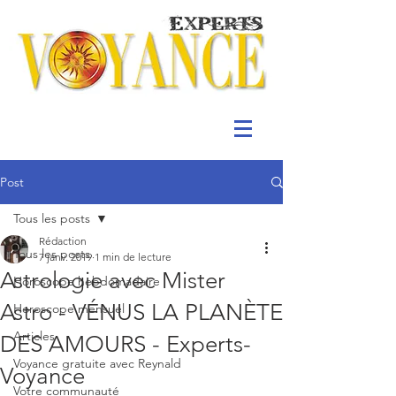
Post
Tous les posts
Rédaction
Tous les posts
7 janv. 2019
1 min de lecture
Astrologie avec Mister
Horoscope hebdomadaire
Astro - VÉNUS LA PLANÈTE
Horoscope mensuel
Articles
DES AMOURS - Experts-
Voyance gratuite avec Reynald
Voyance
Votre communauté