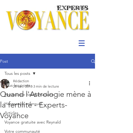
Post
Tous les posts
Rédaction
Tous les posts
26 déc. 2018
3 min de lecture
Quand l'Astrologie mène à
Horoscope hebdomadaire
la fertilité - Experts-
Horoscope mensuel
Articles
Voyance
Voyance gratuite avec Reynald
Votre communauté