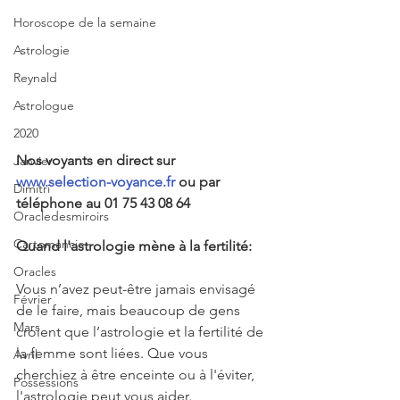
Horoscope de la semaine
Astrologie
Reynald
Astrologue
2020
Nos voyants en direct sur 
Janvier
www.selection-voyance.fr
 ou par 
Dimitri
téléphone au 01 75 43 08 64
Oracledesmiroirs
Cartomancie
Quand l'astrologie mène à la fertilité:
Oracles
Vous n’avez peut-être jamais envisagé 
Février
de le faire, mais beaucoup de gens 
Mars
croient que l’astrologie et la fertilité de 
la femme sont liées. Que vous 
Avril
cherchiez à être enceinte ou à l'éviter, 
Possessions
l'astrologie peut vous aider.