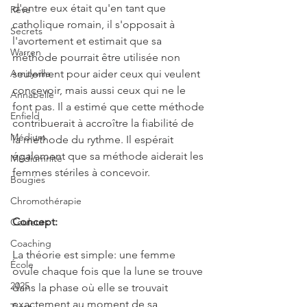
d'entre eux était qu'en tant que 
Rêve
catholique romain, il s'opposait à 
Secrets
l'avortement et estimait que sa 
Warren
méthode pourrait être utilisée non 
seulement pour aider ceux qui veulent 
Amityville
concevoir, mais aussi ceux qui ne le 
Annabelle
font pas. Il a estimé que cette méthode 
Enfield
contribuerait à accroître la fiabilité de 
Médium
la méthode du rythme. Il espérait 
également que sa méthode aiderait les 
Médiumnité
femmes stériles à concevoir.
Bougies
Chromothérapie
Concept:
Couleurs
Coaching
La théorie est simple: une femme 
École
ovule chaque fois que la lune se trouve 
2025
dans la phase où elle se trouvait 
exactement au moment de sa 