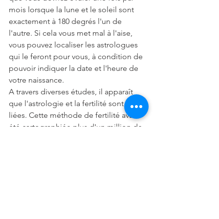
mois lorsque la lune et le soleil sont 
exactement à 180 degrés l'un de 
l'autre. Si cela vous met mal à l'aise, 
vous pouvez localiser les astrologues 
qui le feront pour vous, à condition de 
pouvoir indiquer la date et l'heure de 
votre naissance.
A travers diverses études, il apparaît 
que l'astrologie et la fertilité sont bien 
liées. Cette méthode de fertilité avait 
été cartographiée plus d'un million de 
fois depuis 1956 et le Dr Jonas indique 
que cette méthode est fiable à 99%.
J'espère que cet article vous aura plu, 
n'hésitez pas à partager et me laisser 
un commentaire.