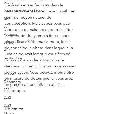
Rêves
De nombreuses femmes dans le 
Interprétation des rêves
monde utilisent la méthode du rythme 
comme moyen naturel de 
Mai
contraception. Mais saviez-vous que 
Juin
votre date de naissance pourrait aider 
Voyance
la méthode du rythme à être encore 
plus efficace? Alternativement, le fait 
Juillet
de connaître la phase dans laquelle la 
Août
lune se trouvait lorsque vous êtes né 
Septembre
pourrait vous aider à connaître le 
meilleur moment du mois pour essayer 
Octobre
de concevoir. Vous pouvez même être 
Novembre
en mesure de déterminer si vous avez 
Décembre
un garçon ou une fille en utilisant 
2021
l'astrologie.
2022
2023
L'Histoire:
Miroirs