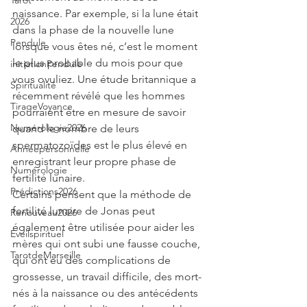
Tarot
naissance. Par exemple, si la lune était 
2026
dans la phase de la nouvelle lune 
Pendule
lorsque vous êtes né, c’est le moment 
le plus probable du mois pour que 
initiationPendule
vous ovuliez. Une étude britannique a 
Spiritualité
récemment révélé que les hommes 
TirageVoyance
pourraient être en mesure de savoir 
Numérologie2026
quand le nombre de leurs 
spermatozoïdes est le plus élevé en 
Annéepersonnelle
enregistrant leur propre phase de 
Numérologie
fertilité lunaire.
Prédictions2026
Certains pensent que la méthode de 
fertilité lunaire de Jonas peut 
Renouveau2026
également être utilisée pour aider les 
Eveilspirituel
mères qui ont subi une fausse couche, 
TarotdeMarseille
qui ont eu des complications de 
grossesse, un travail difficile, des mort-
nés à la naissance ou des antécédents 