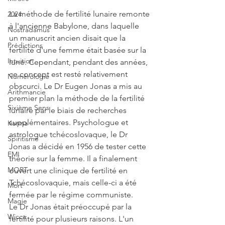
La méthode de fertilité lunaire remonte 
2024
à l'ancienne Babylone, dans laquelle 
Nostradamus
un manuscrit ancien disait que la 
Prédictions
fertilité d'une femme était basée sur la 
Intuition
lune. Cependant, pendant des années, 
ce concept est resté relativement 
Numérologie
obscurci. Le Dr Eugen Jonas a mis au 
Arithmancie
premier plan la méthode de la fertilité 
Sixième Sens
lunaire par le biais de recherches 
supplémentaires. Psychologue et 
Karma
astrologue tchécoslovaque, le Dr 
Spiritisme
Jonas a décidé en 1956 de tester cette 
EMI
théorie sur la femme. Il a finalement 
MORT
ouvert une clinique de fertilité en 
Tchécoslovaquie, mais celle-ci a été 
Mort
fermée par le régime communiste.
Magie
Le Dr Jonas était préoccupé par la 
Wicca
fertilité pour plusieurs raisons. L'un 