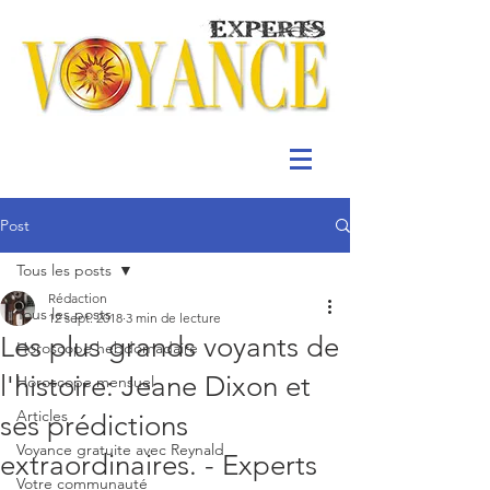
Post
Tous les posts
Rédaction
Tous les posts
12 sept. 2018
3 min de lecture
Les plus grands voyants de
Horoscope hebdomadaire
l'histoire: Jeane Dixon et
Horoscope mensuel
Articles
ses prédictions
Voyance gratuite avec Reynald
extraordinaires. - Experts
Votre communauté