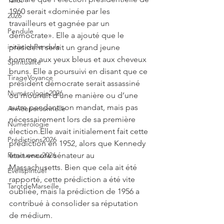
Tarot
1960 serait «dominée par les 
2026
travailleurs et gagnée par un 
Pendule
démocrate». Elle a ajouté que le 
initiationPendule
président serait un grand jeune 
homme aux yeux bleus et aux cheveux 
Spiritualité
bruns. Elle a poursuivi en disant que ce 
TirageVoyance
président démocrate serait assassiné 
Numérologie2026
ou mourrait d’une manière ou d’une 
autre pendant son mandat, mais pas 
Annéepersonnelle
nécessairement lors de sa première 
Numérologie
élection.Elle avait initialement fait cette 
Prédictions2026
prédiction en 1952, alors que Kennedy 
était encore sénateur au 
Renouveau2026
Massachusetts. Bien que cela ait été 
Eveilspirituel
rapporté, cette prédiction a été vite 
TarotdeMarseille
oubliée, mais la prédiction de 1956 a 
contribué à consolider sa réputation 
de médium.