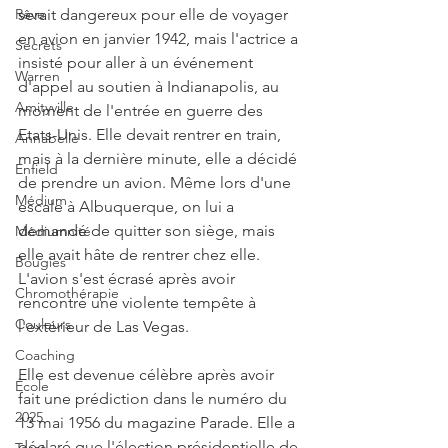
serait dangereux pour elle de voyager 
Rêve
en avion en janvier 1942, mais l'actrice a 
Secrets
insisté pour aller à un événement 
Warren
d'appel au soutien à Indianapolis, au 
Amityville
moment de l'entrée en guerre des 
Etats-Unis. Elle devait rentrer en train, 
Annabelle
mais à la dernière minute, elle a décidé 
Enfield
de prendre un avion. Même lors d'une 
Médium
escale à Albuquerque, on lui a 
demandé de quitter son siège, mais 
Médiumnité
elle avait hâte de rentrer chez elle. 
Bougies
L'avion s'est écrasé après avoir 
Chromothérapie
rencontré une violente tempête à 
Couleurs
l'extérieur de Las Vegas.
Coaching
Elle est devenue célèbre après avoir 
École
fait une prédiction dans le numéro du 
2025
13 mai 1956 du magazine Parade. Elle a 
déclaré que l'élection présidentielle de 