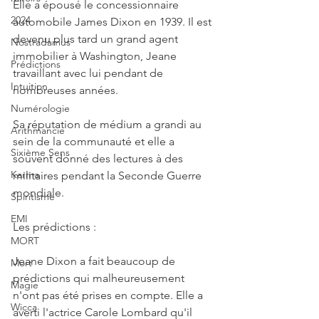
Elle a épousé le concessionnaire 
2024
automobile James Dixon en 1939. Il est 
devenu plus tard un grand agent 
Nostradamus
immobilier à Washington, Jeane 
Prédictions
travaillant avec lui pendant de 
Intuition
nombreuses années.
Numérologie
Sa réputation de médium a grandi au 
Arithmancie
sein de la communauté et elle a 
Sixième Sens
souvent donné des lectures à des 
Karma
militaires pendant la Seconde Guerre 
mondiale.
Spiritisme
EMI
Les prédictions :
MORT
Jeane Dixon a fait beaucoup de 
Mort
prédictions qui malheureusement 
Magie
n'ont pas été prises en compte. Elle a 
Wicca
averti l'actrice Carole Lombard qu'il 