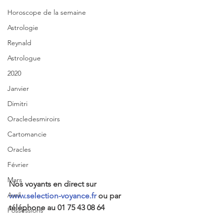
Horoscope de la semaine
Astrologie
Reynald
Astrologue
2020
Janvier
Dimitri
Oracledesmiroirs
Cartomancie
Oracles
Février
Mars
Nos voyants en direct sur 
Avril
www.selection-voyance.fr
 ou par 
téléphone au 01 75 43 08 64
Possessions