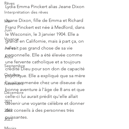
Rêves
Lydia Emma Pinckert alias Jeane Dixon
Interprétation des rêves
Jeane Dixon, fille de Emma et Richard 
Mai
Franz Pinckert est née à Medford, dans 
Juin
le Wisconsin, le 3 janvier 1904. Elle a 
Voyance
grandi en Californie, mais à part ça, on 
ne sait pas grand chose de sa vie 
Juillet
personnelle. Elle a été élevée comme 
Août
une fervente catholique et a toujours 
Septembre
crédité Dieu pour son don de capacité 
Octobre
psychique. Elle a expliqué que sa mère 
l'avait emmenée chez une diseuse de 
Novembre
bonne aventure à l'âge de 8 ans et que 
Décembre
celle-ci lui aurait prédit qu'elle allait 
2021
devenir une voyante célèbre et donner 
des conseils à des personnes très 
2022
puissantes.
2023
Miroirs