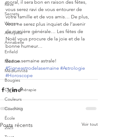
moral, il sera bon en raison des fêtes, 
Rêve
vous serez ravi de vous entourer de 
Secrets
votre famille et de vos amis… De plus, 
Warren
vous ne serez plus inquiet de l’avenir 
de manière générale… Les fêtes de 
Amityville
Noël vous procure de la joie et de la 
Annabelle
bonne humeur…
Enfield
Bonne semaine astrale!
Médium
#Signeastrodelasemaine
#Astrologie
Médiumnité
#Horoscope
Bougies
Chromothérapie
Couleurs
Coaching
École
Voir tout
Posts récents
2025