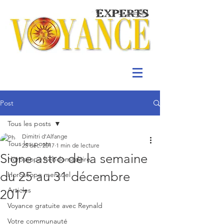
Post
Tous les posts
Dimitri d'Alfange
Tous les posts
25 déc. 2017
1 min de lecture
Signe astro de la semaine
Horoscope hebdomadaire
du 25 au 31 décembre
Horoscope mensuel
Articles
2017
Voyance gratuite avec Reynald
Votre communauté