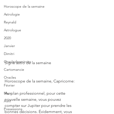
Horoscope de la semaine
Astrologie
Reynald
Astrologue
2020
Janvier
Dimitri
Oracledesmiroirs
Signe astro de la semaine 
Cartomancie
Oracles
Horoscope de la semaine, Capricorne:
Février
Mars
Au plan professionnel, pour cette 
nouvelle semaine, vous pouvez 
Avril
compter sur Jupiter pour prendre les 
Possessions
bonnes décisions. Évidemment, vous 