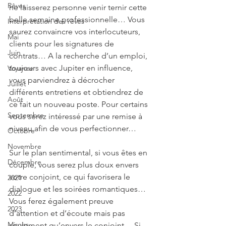
Rêves
ne laisserez personne venir ternir cette 
belle semaine professionnelle… Vous 
Interprétation des rêves
saurez convaincre vos interlocuteurs, 
Mai
clients pour les signatures de 
Juin
contrats… A la recherche d’un emploi, 
toujours avec Jupiter en influence, 
Voyance
vous parviendrez à décrocher 
Juillet
différents entretiens et obtiendrez de 
Août
ce fait un nouveau poste. Pour certains 
Septembre
vous serez intéressé par une remise à 
niveau afin de vous perfectionner… 
Octobre
Novembre
Sur le plan sentimental, si vous êtes en 
Décembre
couple, vous serez plus doux envers 
votre conjoint, ce qui favorisera le 
2021
dialogue et les soirées romantiques… 
2022
Vous ferez également preuve 
2023
d’attention et d’écoute mais pas 
Miroirs
seulement qu’envers le conjoint… Si 