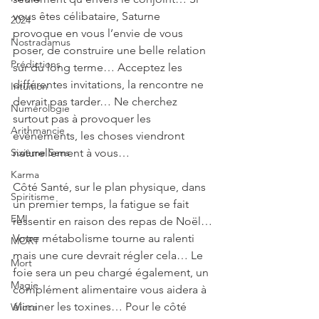
vous êtes célibataire, Saturne 
2024
provoque en vous l’envie de vous 
Nostradamus
poser, de construire une belle relation 
Prédictions
sur du long terme… Acceptez les 
différentes invitations, la rencontre ne 
Intuition
devrait pas tarder… Ne cherchez 
Numérologie
surtout pas à provoquer les 
Arithmancie
événements, les choses viendront 
Sixième Sens
naturellement à vous…
Karma
Côté Santé, sur le plan physique, dans 
Spiritisme
un premier temps, la fatigue se fait 
EMI
ressentir en raison des repas de Noël… 
Votre métabolisme tourne au ralenti 
MORT
mais une cure devrait régler cela… Le 
Mort
foie sera un peu chargé également, un 
Magie
complément alimentaire vous aidera à 
éliminer les toxines… Pour le côté 
Wicca