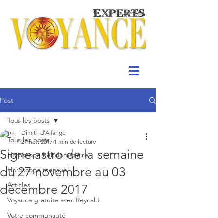
Post
Tous les posts
Dimitri d'Alfange
Tous les posts
27 nov. 2017
1 min de lecture
Signe astro de la semaine
Horoscope hebdomadaire
du 27 novembre au 03
Horoscope mensuel
Articles
décembre 2017
Voyance gratuite avec Reynald
Votre communauté