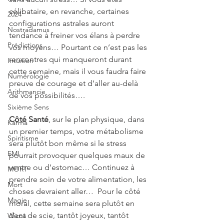
célibataire, en revanche, certaines 
2024
configurations astrales auront 
Nostradamus
tendance à freiner vos élans à perdre 
Prédictions
vos moyens… Pourtant ce n’est pas les 
rencontres qui manqueront durant 
Intuition
cette semaine, mais il vous faudra faire 
Numérologie
preuve de courage et d’aller au-delà 
Arithmancie
de vos possibilités….
Sixième Sens
Côté Santé
, sur le plan physique, dans 
Karma
un premier temps, votre métabolisme 
Spiritisme
sera plutôt bon même si le stress 
EMI
pourrait provoquer quelques maux de 
ventre ou d’estomac… Continuez à 
MORT
prendre soin de votre alimentation, les 
Mort
choses devraient aller…  Pour le côté 
Magie
moral, cette semaine sera plutôt en 
dent de scie, tantôt joyeux, tantôt 
Wicca