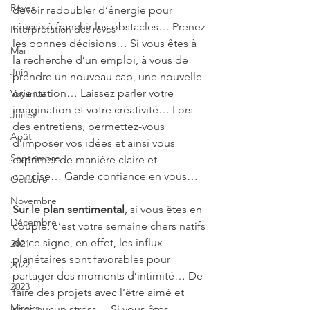
Rêves
devoir redoubler d’énergie pour 
réussir à franchir les obstacles… Prenez 
Interprétation des rêves
les bonnes décisions… Si vous êtes à 
Mai
la recherche d’un emploi, à vous de 
Juin
prendre un nouveau cap, une nouvelle 
orientation… Laissez parler votre 
Voyance
imagination et votre créativité… Lors 
Juillet
des entretiens, permettez-vous 
Août
d’imposer vos idées et ainsi vous 
Septembre
exprimer de manière claire et 
concise… Garde confiance en vous…
Octobre
Novembre
Sur le plan sentimental
, si vous êtes en 
Décembre
couple, c’est votre semaine chers natifs 
de ce signe, en effet, les influx 
2021
planétaires sont favorables pour 
2022
partager des moments d’intimité… De 
2023
faire des projets avec l’être aimé et 
Miroirs
sans aucun stress… Si vous êtes 