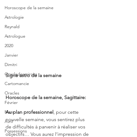
Horoscope de la semaine
Astrologie
Reynald
Astrologue
2020
Janvier
Dimitri
Oracledesmiroirs
Signe astro de la semaine
Cartomancie
Oracles
Horoscope de la semaine, Sagittaire:
Février
Mars
Au plan professionnel
, pour cette 
nouvelle semaine, vous sentirez plus 
Avril
de difficultés à parvenir à réaliser vos 
Possessions
objectifs… Vous aurez l’impression de 