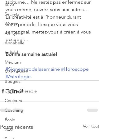
taciturne… Ne restez pas enfermez sur 
Rêve
vous même, ouvrez-vous aux autres… 
Secrets
La créativité est à l’honneur durant 
Warren
cette période, lorsque vous vous 
sentez mal, mettez-vous à créer, à vous 
Amityville
occuper…
Annabelle
Enfield
Bonne semaine astrale!
Médium
#Signeastrodelasemaine
#Horoscope
Médiumnité
#Astrologie
Bougies
Chromothérapie
Couleurs
Coaching
École
Voir tout
Posts récents
2025