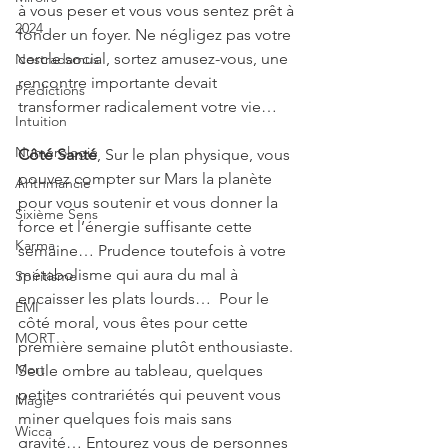
à vous peser et vous vous sentez prêt à 
2024
fonder un foyer. Ne négligez pas votre 
cercle social, sortez amusez-vous, une 
Nostradamus
rencontre importante devait 
Prédictions
transformer radicalement votre vie…
Intuition
Numérologie
Côté Santé
, Sur le plan physique, vous 
pouvez compter sur Mars la planète 
Arithmancie
pour vous soutenir et vous donner la 
Sixième Sens
force et l’énergie suffisante cette 
Karma
semaine… Prudence toutefois à votre 
métabolisme qui aura du mal à 
Spiritisme
encaisser les plats lourds…  Pour le 
EMI
côté moral, vous êtes pour cette 
MORT
première semaine plutôt enthousiaste. 
Mort
Seule ombre au tableau, quelques 
petites contrariétés qui peuvent vous 
Magie
miner quelques fois mais sans 
Wicca
gravité… Entourez vous de personnes 