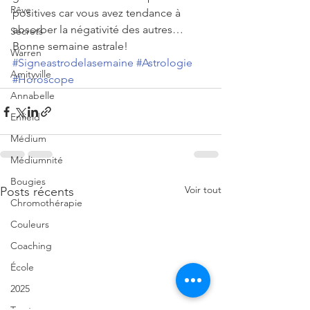
Rêve
positives car vous avez tendance à 
absorber la négativité des autres…
Secrets
Bonne semaine astrale!
Warren
#Signeastrodelasemaine
#Astrologie
Amityville
#Horoscope
Annabelle
Enfield
Médium
Médiumnité
Bougies
Voir tout
Posts récents
Chromothérapie
Couleurs
Coaching
École
2025