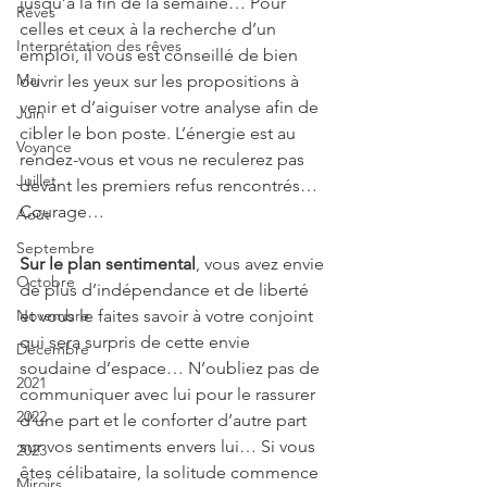
jusqu’à la fin de la semaine… Pour 
Rêves
celles et ceux à la recherche d’un 
Interprétation des rêves
emploi, il vous est conseillé de bien 
Mai
ouvrir les yeux sur les propositions à 
venir et d’aiguiser votre analyse afin de 
Juin
cibler le bon poste. L’énergie est au 
Voyance
rendez-vous et vous ne reculerez pas 
Juillet
devant les premiers refus rencontrés… 
Courage…
Août
Septembre
Sur le plan sentimental
, vous avez envie 
Octobre
de plus d’indépendance et de liberté 
Novembre
et vous le faites savoir à votre conjoint 
qui sera surpris de cette envie 
Décembre
soudaine d’espace… N’oubliez pas de 
2021
communiquer avec lui pour le rassurer 
2022
d’une part et le conforter d’autre part 
sur vos sentiments envers lui… Si vous 
2023
êtes célibataire, la solitude commence 
Miroirs