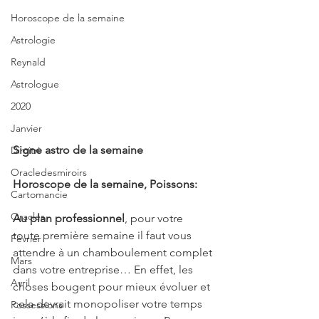
Horoscope de la semaine
Astrologie
Reynald
Astrologue
2020
Janvier
Signe astro de la semaine 
Dimitri
Oracledesmiroirs
Horoscope de la semaine, Poissons:
Cartomancie
Oracles
Au plan professionnel
, pour votre 
toute première semaine il faut vous 
Février
attendre à un chamboulement complet 
Mars
dans votre entreprise… En effet, les 
Avril
choses bougent pour mieux évoluer et 
cela devrait monopoliser votre temps 
Possessions