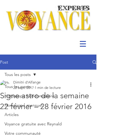
Post
Tous les posts
Dimitri d'Alfange
Tous les posts
22 sept. 2017
1 min de lecture
Signe astro de la semaine
Horoscope hebdomadaire
22 février – 28 février 2016
Horoscope mensuel
Articles
Voyance gratuite avec Reynald
Votre communauté