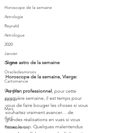
Horoscope de la semaine
Astrologie
Reynald
Astrologue
2020
Janvier
Signe astro de la semaine 
Dimitri
Oracledesmiroirs
Horoscope de la semaine, Vierge:
Cartomancie
Oracles
Au plan professionnel
, pour cette 
première semaine, il est temps pour 
Février
vous de faire bouger les choses si vous 
Mars
souhaitez vraiment avancer… de 
Avril
grandes réalisations en vues si vous 
tenez le cap. Quelques malentendus 
Possessions