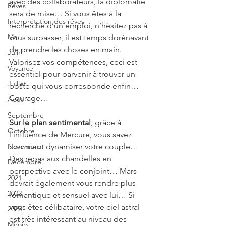
avec des collaborateurs, la diplomatie 
Rêves
sera de mise… Si vous êtes à la 
Interprétation des rêves
recherche d’un emploi, n’hésitez pas à 
Mai
vous surpasser, il est temps dorénavant 
de prendre les choses en main. 
Juin
Valorisez vos compétences, ceci est 
Voyance
essentiel pour parvenir à trouver un 
Juillet
poste qui vous corresponde enfin… 
Courage…
Août
Septembre
Sur le plan sentimental
, grâce à 
Octobre
l’influence de Mercure, vous savez 
Novembre
comment dynamiser votre couple… 
Des repas aux chandelles en 
Décembre
perspective avec le conjoint… Mars 
2021
devrait également vous rendre plus 
2022
romantique et sensuel avec lui… Si 
vous êtes célibataire, votre ciel astral 
2023
est très intéressant au niveau des 
Miroirs