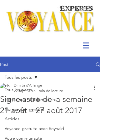
Post
Tous les posts
Dimitri d'Alfange
Tous les posts
22 sept. 2017
1 min de lecture
Signe astro de la semaine
Horoscope hebdomadaire
21 août – 27 août 2017
Horoscope mensuel
Articles
Voyance gratuite avec Reynald
Votre communauté