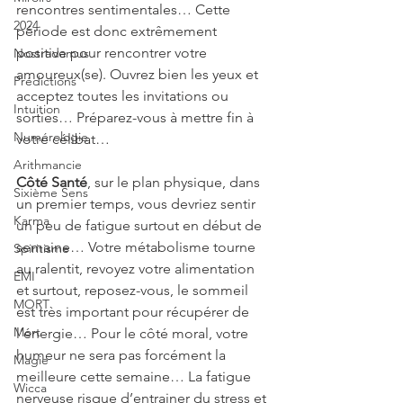
rencontres sentimentales… Cette 
2024
période est donc extrêmement 
positive pour rencontrer votre 
Nostradamus
amoureux(se). Ouvrez bien les yeux et 
Prédictions
acceptez toutes les invitations ou 
Intuition
sorties… Préparez-vous à mettre fin à 
Numérologie
votre célibat…
Arithmancie
Côté Santé
, sur le plan physique, dans 
Sixième Sens
un premier temps, vous devriez sentir 
Karma
un peu de fatigue surtout en début de 
semaine… Votre métabolisme tourne 
Spiritisme
au ralentit, revoyez votre alimentation 
EMI
et surtout, reposez-vous, le sommeil 
MORT
est très important pour récupérer de 
Mort
l’énergie… Pour le côté moral, votre 
humeur ne sera pas forcément la 
Magie
meilleure cette semaine… La fatigue 
Wicca
nerveuse risque d’entrainer du stress et 