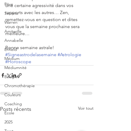
Rêve
une certaine agressivité dans vos 
rapports avec les autres… Zen, 
Secrets
remettez-vous en question et dites 
Warren
vous que la semaine prochaine sera 
Amityville
meilleure…
Annabelle
Bonne semaine astrale!
Enfield
#Signeastrodelasemaine
#Astrologie
Médium
#Horoscope
Médiumnité
Bougies
Chromothérapie
Couleurs
Coaching
Voir tout
Posts récents
École
2025