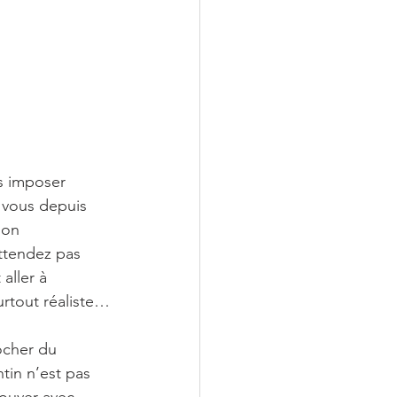
s imposer 
 vous depuis 
’on 
ttendez pas 
aller à 
urtout réaliste…
ocher du 
tin n’est pas 