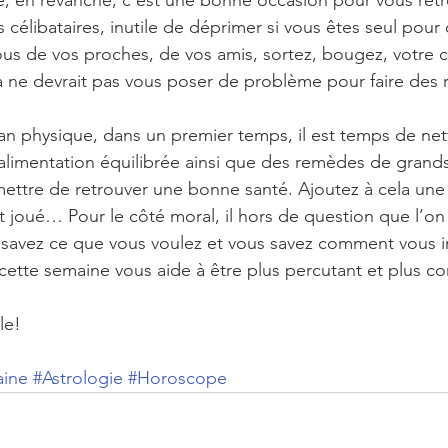
, en revanche, c’est une bonne occasion pour vous retr
 célibataires, inutile de déprimer si vous êtes seul pour 
ous de vos proches, de vos amis, sortez, bougez, votre
la ne devrait pas vous poser de problème pour faire de
plan physique, dans un premier temps, il est temps de net
imentation équilibrée ainsi que des remèdes de grand
ettre de retrouver une bonne santé. Ajoutez à cela une a
est joué… Pour le côté moral, il hors de question que l’o
 savez ce que vous voulez et vous savez comment vous
e cette semaine vous aide à être plus percutant et plus 
le!
aine
#Astrologie
#Horoscope