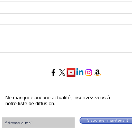
Horoscope de la semaine du
Horo
27 Juillet au 02 Août 2026 -
20 au
Experts Voyance
Voya
Ne manquez aucune actualité, inscrivez-vous à
notre liste de diffusion.
S`abonner maintenant