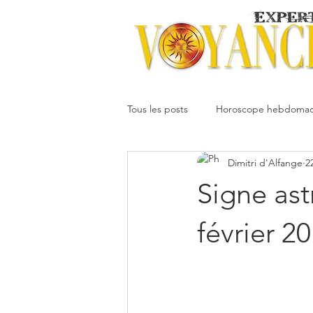
Tous les posts
Horoscope hebdomad
Dimitri d'Alfange
2
Votre communauté
Horoscope
Signe ast
Dimitri
Oracledesmiroirs
février 2
Interprétation des rêves
Mai