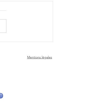
scope de la semaine du
 26 Juillet 2026 - Experts
nce
Mentions légales