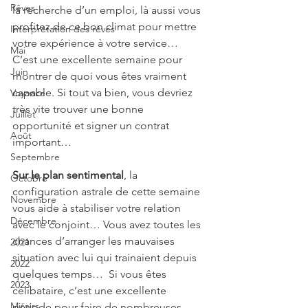
Rêves
la recherche d’un emploi, là aussi vous 
profitez de ce bon climat pour mettre 
Interprétation des rêves
votre expérience à votre service… 
Mai
C’est une excellente semaine pour 
Juin
montrer de quoi vous êtes vraiment 
capable. Si tout va bien, vous devriez 
Voyance
très vite trouver une bonne 
Juillet
opportunité et signer un contrat 
Août
important…
Septembre
Sur le plan sentimental
, la 
Octobre
configuration astrale de cette semaine 
Novembre
vous aide à stabiliser votre relation 
Décembre
avec le conjoint… Vous avez toutes les 
chances d’arranger les mauvaises 
2021
situation avec lui qui trainaient depuis 
2022
quelques temps…  Si vous êtes 
2023
célibataire, c’est une excellente 
Miroirs
période pour faire de nombreuses 