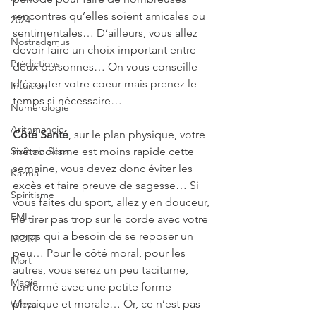
rencontres qu’elles soient amicales ou 
2024
sentimentales… D’ailleurs, vous allez 
Nostradamus
devoir faire un choix important entre 
Prédictions
deux personnes… On vous conseille 
d’écouter votre coeur mais prenez le 
Intuition
temps si nécessaire…
Numérologie
Arithmancie
Côté Santé
, sur le plan physique, votre 
Sixième Sens
métabolisme est moins rapide cette 
semaine, vous devez donc éviter les 
Karma
excès et faire preuve de sagesse… Si 
Spiritisme
vous faites du sport, allez y en douceur, 
EMI
ne tirer pas trop sur le corde avec votre 
corps qui a besoin de se reposer un 
MORT
peu… Pour le côté moral, pour les 
Mort
autres, vous serez un peu taciturne, 
Magie
renfermé avec une petite forme 
physique et morale… Or, ce n’est pas 
Wicca