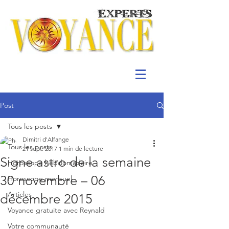
Post
Tous les posts
Dimitri d'Alfange
Tous les posts
21 sept. 2017
1 min de lecture
Signe astro de la semaine
Horoscope hebdomadaire
30 novembre – 06
Horoscope mensuel
Articles
décembre 2015
Voyance gratuite avec Reynald
Votre communauté