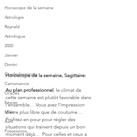
Horoscope de la semaine
Astrologie
Reynald
Astrologue
2020
Janvier
Dimitri
Oracledesmiroirs
Horoscope de la semaine, Sagittaire:
Cartomancie
Au plan professionnel
, le climat de 
Oracles
cette semaine est plutôt favorable dans 
Février
l’ensemble… Vous avez l’impression 
Mars
d’être plus libre que de coutume… 
Profitez-en pour pour régler des 
Avril
situations qui trainent depuis un bon 
Possessions
moment déjà…  Pour celles et ceux à 