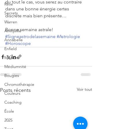
du tout le cas, vous serez au contraire 
Rêve
dans une bonne énergie certes 
Secrets
discrète mais bien présente…
Warren
Bonne semaine astrale!
Amityville
#Signeastrodelasemaine
#Astrologie
Annabelle
#Horoscope
Enfield
Médium
Médiumnité
Bougies
Chromothérapie
Voir tout
Posts récents
Couleurs
Coaching
École
2025