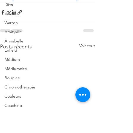
Rêve
Secrets
Warren
Amityville
Annabelle
Voir tout
Posts récents
Enfield
Médium
Médiumnité
Bougies
Chromothérapie
Couleurs
Coaching
École
2025