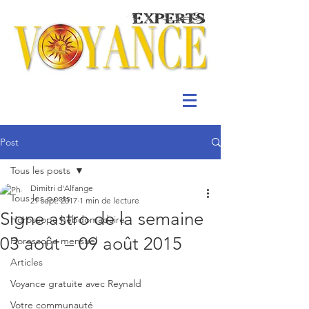
Post
Tous les posts
Dimitri d'Alfange
Tous les posts
21 sept. 2017
1 min de lecture
Signe astro de la semaine
Horoscope hebdomadaire
03 août – 09 août 2015
Horoscope mensuel
Articles
Voyance gratuite avec Reynald
Votre communauté