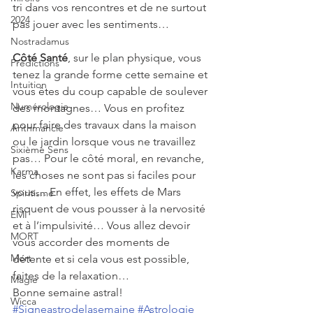
tri dans vos rencontres et de ne surtout 
2024
pas jouer avec les sentiments…
Nostradamus
Côté Santé
, sur le plan physique, vous 
Prédictions
tenez la grande forme cette semaine et 
Intuition
vous êtes du coup capable de soulever 
Numérologie
des montagnes… Vous en profitez 
pour faire des travaux dans la maison 
Arithmancie
ou le jardin lorsque vous ne travaillez 
Sixième Sens
pas… Pour le côté moral, en revanche, 
Karma
les choses ne sont pas si faciles pour 
vous… En effet, les effets de Mars 
Spiritisme
risquent de vous pousser à la nervosité 
EMI
et à l’impulsivité… Vous allez devoir 
MORT
vous accorder des moments de 
Mort
détente et si cela vous est possible, 
faites de la relaxation…
Magie
Bonne semaine astral!
Wicca
#Signeastrodelasemaine
#Astrologie