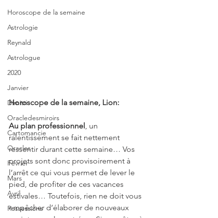
Horoscope de la semaine
Astrologie
Reynald
Astrologue
2020
Janvier
Horoscope de la semaine, Lion:
Dimitri
Oracledesmiroirs
Au plan professionnel
, un 
Cartomancie
ralentissement se fait nettement 
Oracles
ressentir durant cette semaine… Vos 
projets sont donc provisoirement à 
Février
l’arrêt ce qui vous permet de lever le 
Mars
pied, de profiter de ces vacances 
Avril
estivales… Toutefois, rien ne doit vous 
empêcher d’élaborer de nouveaux 
Possessions