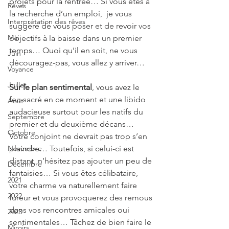
projets pour la rentrée… Si vous êtes à 
Rêves
la recherche d’un emploi,  je vous 
Interprétation des rêves
suggère de vous poser et de revoir vos 
Mai
objectifs à la baisse dans un premier 
temps… Quoi qu’il en soit, ne vous 
Juin
découragez-pas, vous allez y arriver…
Voyance
Juillet
Sur le plan sentimental
, vous avez le 
feu sacré en ce moment et une libido 
Août
audacieuse surtout pour les natifs du 
Septembre
premier et du deuxième décans… 
Octobre
Votre conjoint ne devrait pas trop s’en 
Novembre
plaindre… Toutefois, si celui-ci est 
distant, n’hésitez pas ajouter un peu de 
Décembre
fantaisies… Si vous êtes célibataire, 
2021
votre charme va naturellement faire 
2022
fureur et vous provoquerez des remous 
dans vos rencontres amicales oui 
2023
sentimentales… Tâchez de bien faire le 
Miroirs