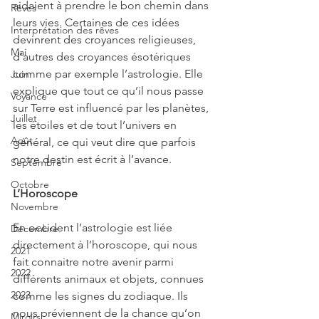
aidaient à prendre le bon chemin dans 
Rêves
leurs vies. Certaines de ces idées 
Interprétation des rêves
devinrent des croyances religieuses, 
Mai
d’autres des croyances ésotériques 
comme par exemple l’astrologie. Elle 
Juin
explique que tout ce qu’il nous passe 
Voyance
sur Terre est influencé par les planètes, 
Juillet
les étoiles et de tout l’univers en 
Août
général, ce qui veut dire que parfois 
notre destin est écrit à l’avance.
Septembre
Octobre
L’Horoscope
Novembre
En occident l’astrologie est liée 
Décembre
directement à l’horoscope, qui nous 
2021
fait connaitre notre avenir parmi 
2022
différents animaux et objets, connues 
2023
comme les signes du zodiaque. Ils 
nous préviennent de la chance qu’on 
Miroirs