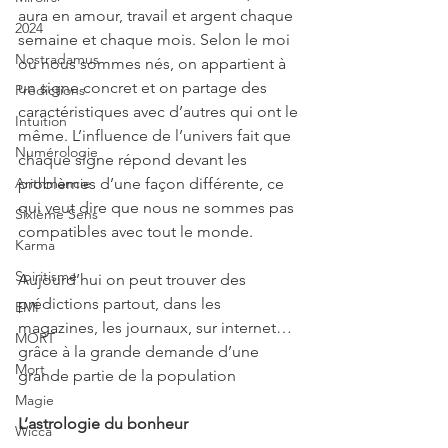
aura en amour, travail et argent chaque 
2024
semaine et chaque mois. Selon le moi 
Nostradamus
où nous sommes nés, on appartient à 
un signe concret et on partage des 
Prédictions
caractéristiques avec d’autres qui ont le 
Intuition
même. L’influence de l’univers fait que 
Numérologie
chaque signe répond devant les 
problèmes d’une façon différente, ce 
Arithmancie
qui veut dire que nous ne sommes pas 
Sixième Sens
compatibles avec tout le monde.
Karma
Spiritisme
Aujourd’hui on peut trouver des 
prédictions partout, dans les 
EMI
magazines, les journaux, sur internet… 
MORT
grâce à la grande demande d’une 
Mort
grande partie de la population
Magie
L’astrologie du bonheur
Wicca