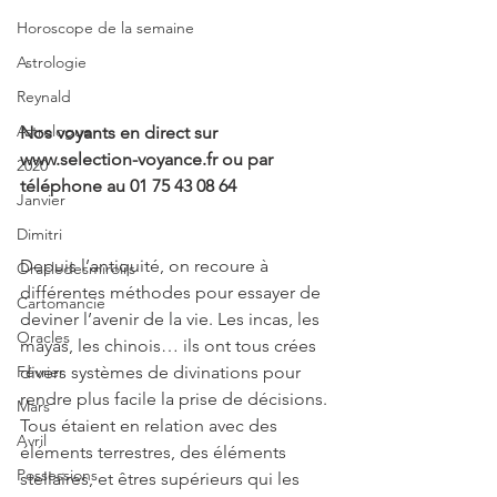
Horoscope de la semaine
Astrologie
Reynald
Astrologue
Nos voyants en direct sur 
www.selection-voyance.fr ou par 
2020
téléphone au 01 75 43 08 64
Janvier
Dimitri
Depuis l’antiquité, on recoure à 
Oracledesmiroirs
différentes méthodes pour essayer de 
Cartomancie
deviner l’avenir de la vie. Les incas, les 
Oracles
mayas, les chinois… ils ont tous crées 
divers systèmes de divinations pour 
Février
rendre plus facile la prise de décisions. 
Mars
Tous étaient en relation avec des 
Avril
éléments terrestres, des éléments 
Possessions
stellaires, et êtres supérieurs qui les 