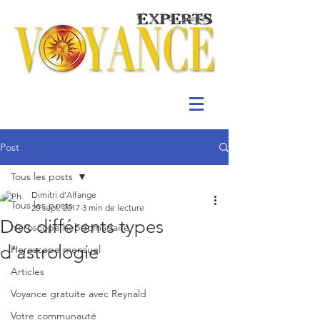
Post
Tous les posts
Dimitri d'Alfange
Tous les posts
20 sept. 2017
3 min de lecture
Des différents types
Horoscope hebdomadaire
d’astrologie
Horoscope mensuel
Articles
Voyance gratuite avec Reynald
Votre communauté