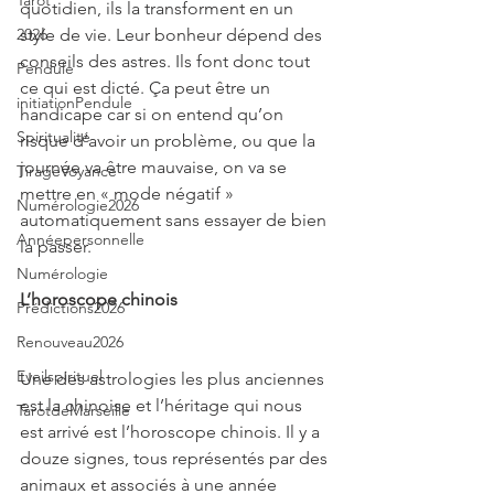
Tarot
quotidien, ils la transforment en un 
style de vie. Leur bonheur dépend des 
2026
conseils des astres. Ils font donc tout 
Pendule
ce qui est dicté. Ça peut être un 
initiationPendule
handicape car si on entend qu’on 
Spiritualité
risque d’avoir un problème, ou que la 
journée va être mauvaise, on va se 
TirageVoyance
mettre en « mode négatif » 
Numérologie2026
automatiquement sans essayer de bien 
Annéepersonnelle
la passer.
Numérologie
L’horoscope chinois
Prédictions2026
Renouveau2026
Eveilspirituel
Une des astrologies les plus anciennes 
est la chinoise et l’héritage qui nous 
TarotdeMarseille
est arrivé est l’horoscope chinois. Il y a 
douze signes, tous représentés par des 
animaux et associés à une année 