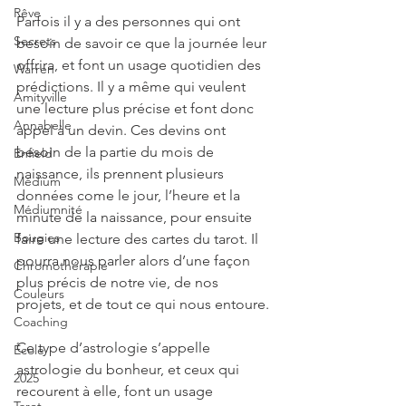
Rêve
Parfois il y a des personnes qui ont 
Secrets
besoin de savoir ce que la journée leur 
offrira, et font un usage quotidien des 
Warren
prédictions. Il y a même qui veulent 
Amityville
une lecture plus précise et font donc 
Annabelle
appel à un devin. Ces devins ont 
besoin de la partie du mois de 
Enfield
naissance, ils prennent plusieurs 
Médium
données come le jour, l’heure et la 
Médiumnité
minute de la naissance, pour ensuite 
Bougies
faire une lecture des cartes du tarot. Il 
pourra nous parler alors d’une façon 
Chromothérapie
plus précis de notre vie, de nos 
Couleurs
projets, et de tout ce qui nous entoure.
Coaching
Ce type d’astrologie s’appelle 
École
astrologie du bonheur, et ceux qui 
2025
recourent à elle, font un usage 